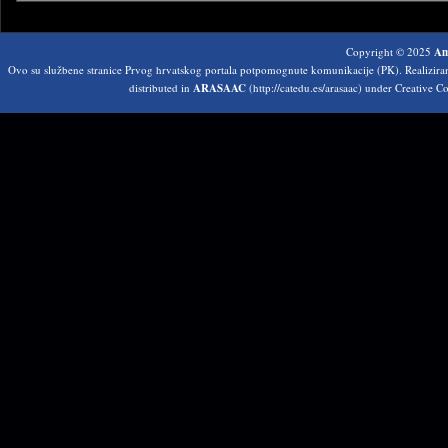
Copyright © 2025
Am
Ovo su službene stranice Prvog hrvatskog portala potpomognute komunikacije (PK). Realizir
distributed in
ARASAAC
(http://catedu.es/arasaac) under Creative