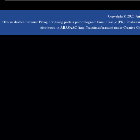
Copyright © 2025
Am
Ovo su službene stranice Prvog hrvatskog portala potpomognute komunikacije (PK). Realizir
distributed in
ARASAAC
(http://catedu.es/arasaac) under Creative