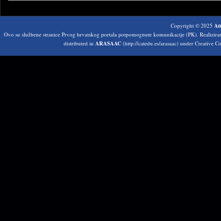
Copyright © 2025
Am
Ovo su službene stranice Prvog hrvatskog portala potpomognute komunikacije (PK). Realizir
distributed in
ARASAAC
(http://catedu.es/arasaac) under Creative