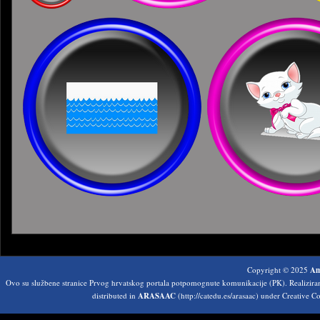
Copyright © 2025
Am
Ovo su službene stranice Prvog hrvatskog portala potpomognute komunikacije (PK). Realizir
distributed in
ARASAAC
(http://catedu.es/arasaac) under Creative