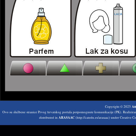
Copyright © 2025
Am
Ovo su službene stranice Prvog hrvatskog portala potpomognute komunikacije (PK). Realizir
distributed in
ARASAAC
(http://catedu.es/arasaac) under Creative