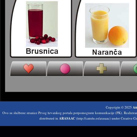
Copyright © 2025
Am
Ovo su službene stranice Prvog hrvatskog portala potpomognute komunikacije (PK). Realizir
distributed in
ARASAAC
(http://catedu.es/arasaac) under Creative