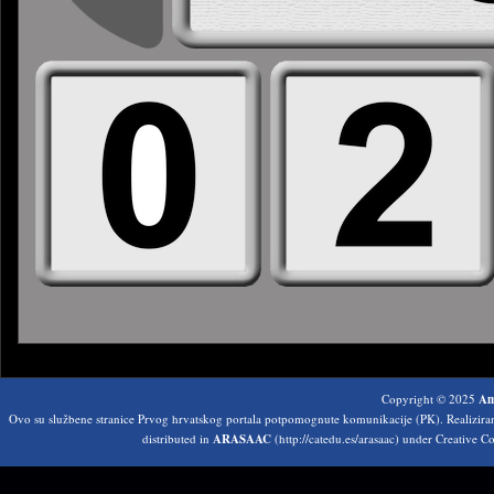
Copyright © 2025
Am
Ovo su službene stranice Prvog hrvatskog portala potpomognute komunikacije (PK). Realizir
distributed in
ARASAAC
(http://catedu.es/arasaac) under Creative