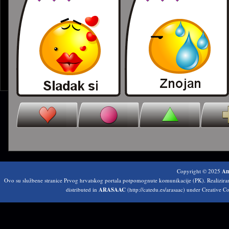
Copyright © 2025
Am
Ovo su službene stranice Prvog hrvatskog portala potpomognute komunikacije (PK). Realizir
distributed in
ARASAAC
(http://catedu.es/arasaac) under Creative