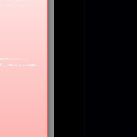
jepenku koje ?eš, nakon
ometu na cestama.
ti prometa na cestama.