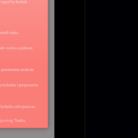
 izgra?en kolnik.
etnih traka.
rnih vozila u jednom
im prometnim znakom.
na kolniku i propisanim
d kolnika odvojena na
aja ovog ?lanka.