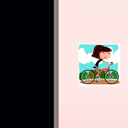
koje promet donosi, pa ?esto rad
Oko tebe su vozila i ostali sudi
Vjerujemo kako želiš postati do
što želi,
što smije i,
što može.
Da to postigneš, moraš ste?i od
Poznavati prometne propise i si
Poznavati na?in vožnje bicikla,
Poznavati dijelove svog bicikla 
Znati u kakvom zdravstvenom sta
Znati kako se zaštititi od mogu?
Uvijek se brini o okolišu po koj