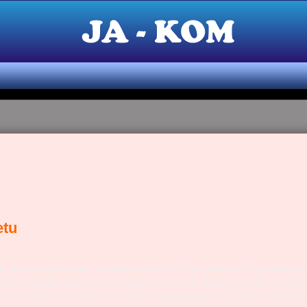
etu
, ljudi su utvrdili pisana i nepisana pravila ponašanja u prometu. Ovaj priru?nik po
tnim propisima i sigurnosnim pravilima voziti bicikl u prometu. Nadamo se da su te
o u vrti?u i školi. Kao dijete još uvijek nedovoljno poznaješ sva pravila o kretanju 