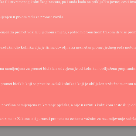
ika ili suvremenog kolni?kog zastora, pa i onda kada na priklju?ku javnoj cesti ima
ijenjen u prvom redu za promet vozila.
jenjen za promet vozila u jednom smjeru, s jednom prometnom trakom ili više prom
ni uzdužni dio kolnika ?ija je širina dovoljna za nesmetan promet jednog reda moto
ina namijenjena za promet bicikla a odvojena je od kolnika i obilježena propisan
 promet bicikla koji se prostire uzduž kolnika i koji je obilježen uzdužnom crtom 
površina namijenjena za kretanje pješaka, a nije u razini s kolnikom ceste ili je o
izrazima iz Zakona o sigurnosti prometa na cestama važnim za razumijevanje sadrž