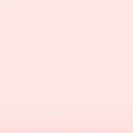
iš ono što ti padne na pamet, a i ne razmišljaš o posljedicama. Igraju?i se ne razmiš
onici prometa.
bar i siguran voza? bicikla. A siguran voza? svakoga trena zna:
re?ena znanja:
gurnosna pravila,
i na?in kako se održavaju ispravnim i ?istim,
nju trebaš biti kad voziš bicikl,
ih ozljeda.
em se kre?eš i ne zaga?uj ga! Ne bacaj papire, plasti?ne bo?ice od sokova, limenke i