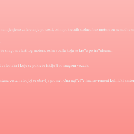
 namijenjeno za kretanje po cesti, osim pokretnih stolaca bez motora za nemo?ne os
?
e?e snagom vlastitog motora, osim vozila koja se kre?u po tra?nicama.
dva kota?a i koje se pokre?e isklju?ivo snagom voza?a.
rstana cesta na kojoj se obavlja promet. Ona naj?eš?e ima suvremeni kolni?ki zastor 