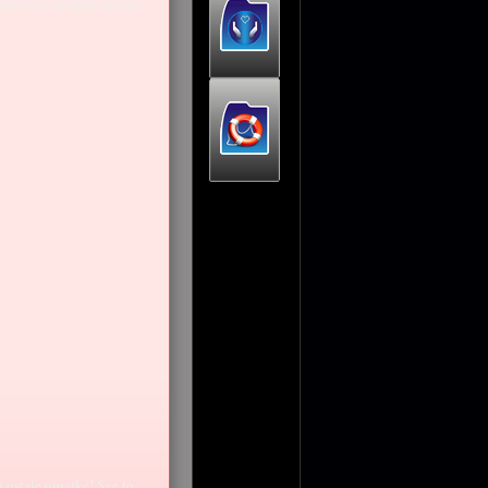
ljaš da je promet opasan.
 ostale otpatke! Sve to