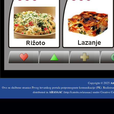
Copyright © 2025
Am
Ovo su službene stranice Prvog hrvatskog portala potpomognute komunikacije (PK). Realizir
distributed in
ARASAAC
(http://catedu.es/arasaac) under Creative